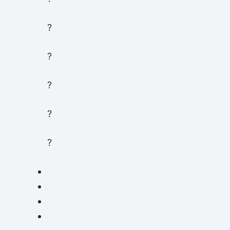
?
?
?
?
?