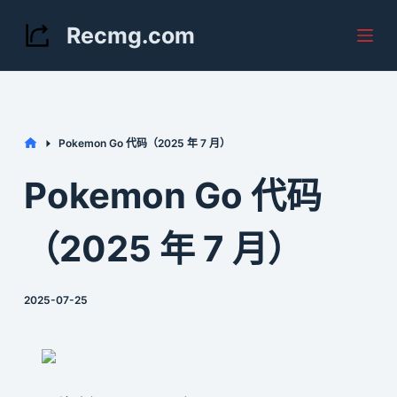
S
Recmg.com
k
i
p
t
Home
Pokemon Go 代码（2025 年 7 月）
o
c
Pokemon Go 代码
o
n
（2025 年 7 月）
t
e
2025-07-25
n
t