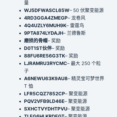
量
WJ5DFWASCL65W
– 50 伏聚变能源
4RD3GGA4ZMEGP
– 龙卷风
4Q4UZLY6MUH9K
– 雷霆鸟
9PTA874LYDAJH
– 兰德鲁斯
磨损的骨帽
– 奖励
D0T1ST伙伴
– 奖励
88FU6RE56G3TK
– 奖励
LJRAMRU3RYCMC
– 最大 250 个粒
子
A6NEWU63K9AU8
– 精灵宝可梦世界
T 恤
LFR5CQZ7852CP
– 聚变能源
PQV2VFB9LD46E
– 聚变能源
SXHCTVYDHTPVU
– 聚变能源
TLFG6HLKRDFGT
– 聚变能源